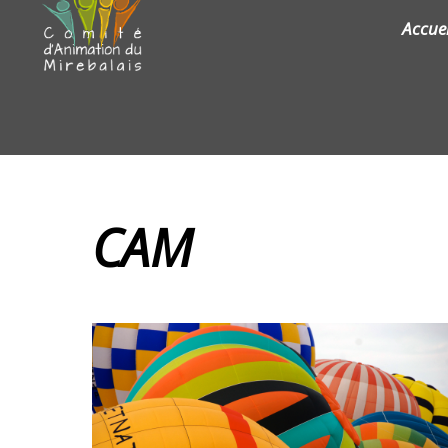
Accuei
CAM