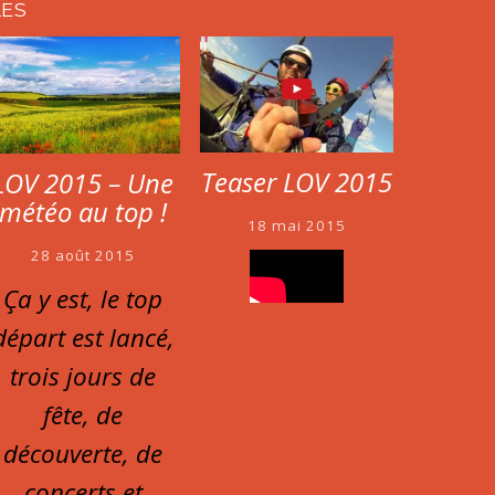
LES
Teaser LOV 2015
LOV 2015 – Une
météo au top !
18 mai 2015
28 août 2015
Ça y est, le top
départ est lancé,
trois jours de
fête, de
découverte, de
concerts et