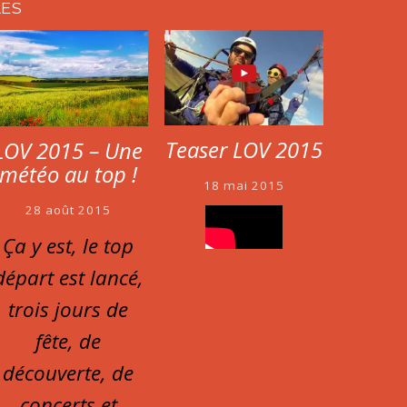
LES
Teaser LOV 2015
LOV 2015 – Une
météo au top !
18 mai 2015
28 août 2015
Ça y est, le top
départ est lancé,
trois jours de
fête, de
découverte, de
concerts et