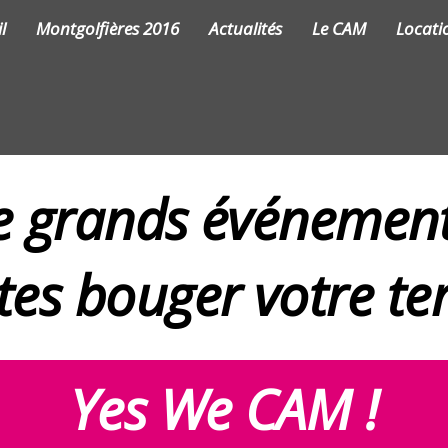
l
Montgolfières 2016
Actualités
Le CAM
Locati
de grands événement
ites bouger votre ter
Yes We CAM !