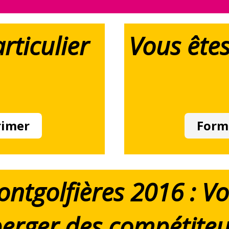
rticulier
Vous êtes
rimer
Form
ontgolfières 2016 : V
erger des compétiteu