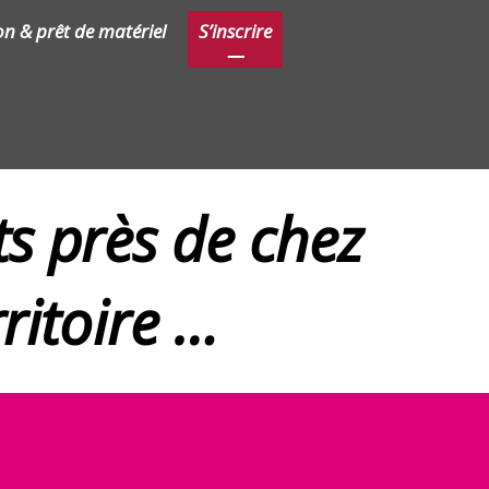
on & prêt de matériel
S’inscrire
Contact
s près de chez
ritoire …