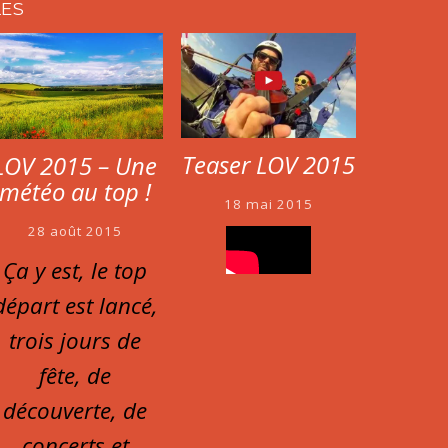
LES
Teaser LOV 2015
LOV 2015 – Une
météo au top !
18 mai 2015
28 août 2015
Ça y est, le top
départ est lancé,
trois jours de
fête, de
découverte, de
concerts et