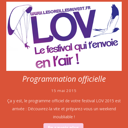
Programmation officielle
15 mai 2015
Ça y est, le programme officiel de votre festival LOV 2015 est
arrivée : Découvrez-la vite et préparez-vous un weekend
inoubliable !
En savoir plus