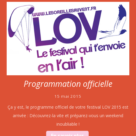
Programmation officielle
15 mai 2015
Ça y est, le programme officiel de votre festival LOV 2015 est
arrivée : Découvrez-la vite et préparez-vous un weekend
inoubliable !
En savoir plus