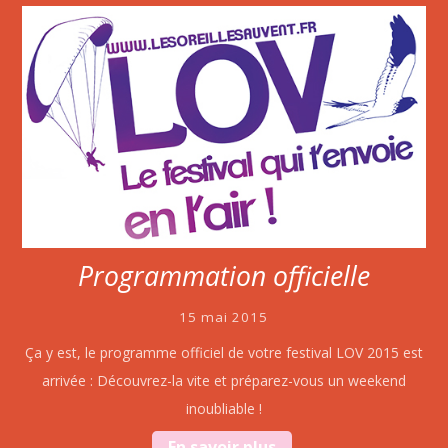
Programmation officielle
15 mai 2015
Ça y est, le programme officiel de votre festival LOV 2015 est
arrivée : Découvrez-la vite et préparez-vous un weekend
inoubliable !
En savoir plus