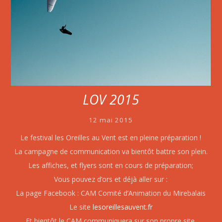
LOV 2015
12 mai 2015
Le festival les Oreilles au Vent est en pleine préparation !
La campagne de communication va bientôt battre son plein.
Les affiches, et flyers sont en cours de préparation;
Vous pouvez d’ors et déjà aller sur :
La page Facebook : CAM Comité d’Animation du Mirebalais
Le site
lesoreillesauvent.fr
Et bientôt le CAM communiquera sur son propre site.