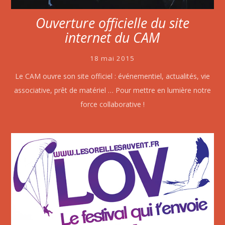
Ouverture officielle du site
internet du CAM
18 mai 2015
Le CAM ouvre son site officiel : événementiel, actualités, vie
associative, prêt de matériel … Pour mettre en lumière notre
force collaborative !