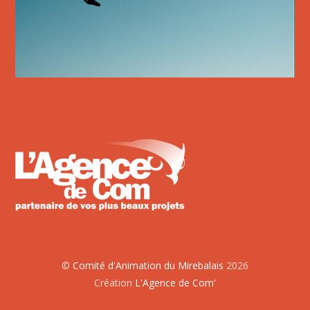
©
Comité d'Animation du Mirebalais
2026
Création
L'Agence de Com'