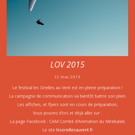
LOV 2015
12 mai 2015
Le festival les Oreilles au Vent est en pleine préparation !
La campagne de communication va bientôt battre son plein.
Les affiches, et flyers sont en cours de préparation;
Vous pouvez d’ors et déjà aller sur :
La page Facebook : CAM Comité d’Animation du Mirebalais
Le site
lesoreillesauvent.fr