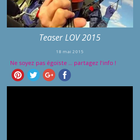
Teaser LOV 2015
18 mai 2015
Ne soyez pas égoïste ... partagez l'info !