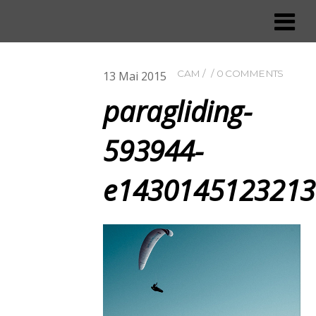
CAM
0 COMMENTS
13
Mai
2015
paragliding-
593944-
e1430145123213