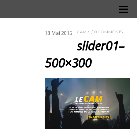
CAM
0 COMMENTS
18
Mai
2015
slider01–
500×300