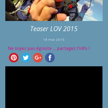
Teaser LOV 2015
18 mai 2015
Ne soyez pas égoïste ... partagez l'info !