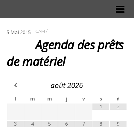
CAM
5
Mai
2015
Agenda des prêts
de matériel
août
2026
l
m
m
j
v
s
d
1
2
3
4
5
6
7
8
9