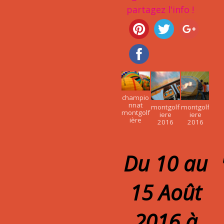
partagez l'info !
champio
nnat
montgolf
montgolf
montgolf
iere
iere
ière
2016
2016
Du 10 au
15 Août
2016 à