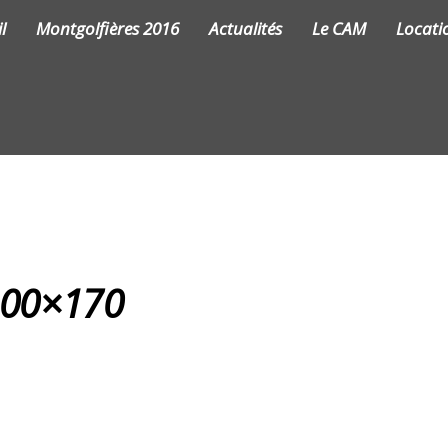
l
Montgolfières 2016
Actualités
Le CAM
Locati
00×170