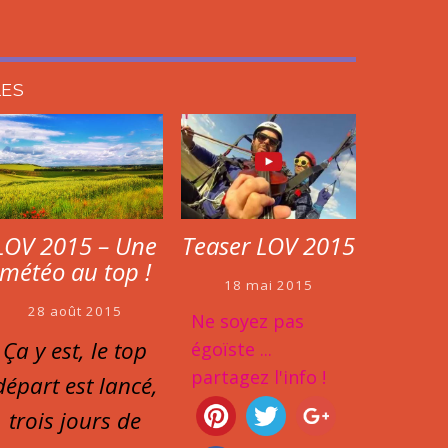
LES
Teaser LOV 2015
LOV 2015 – Une
météo au top !
18 mai 2015
28 août 2015
Ne soyez pas
Ça y est, le top
égoïste ...
partagez l'info !
départ est lancé,
trois jours de