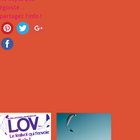
égoïste ...
partagez l'info !