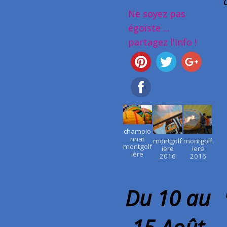
Ne soyez pas
égoïste ...
partagez l'info !
champio
nnat
montgolf
montgolf
montgolf
iere
iere
ière
2016
2016
Du 10 au