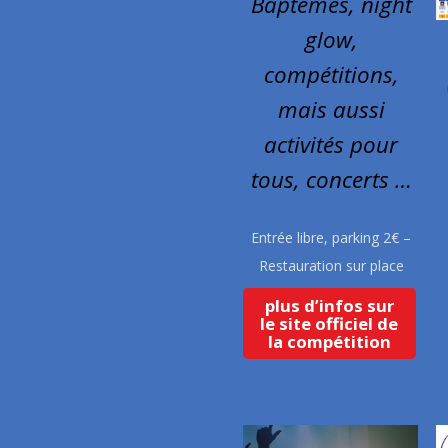
Baptêmes, night
glow,
compétitions,
mais aussi
activités pour
tous, concerts …
Entrée libre, parking 2€ –
Restauration sur place
plus d’infos sur
le site officiel de
la compétition