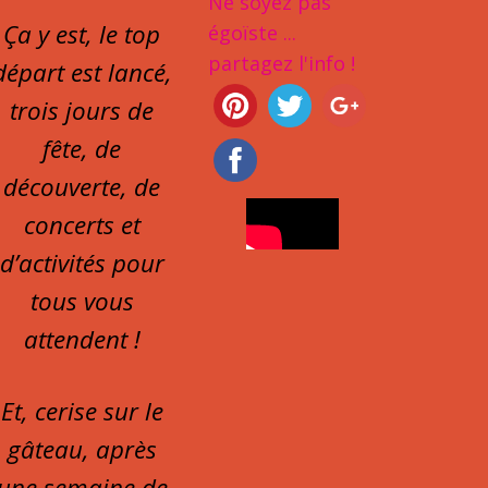
Ne soyez pas
Ça y est, le top
égoïste ...
partagez l'info !
départ est lancé,
trois jours de
fête, de
découverte, de
concerts et
d’activités pour
tous vous
attendent !
Et, cerise sur le
gâteau, après
une semaine de