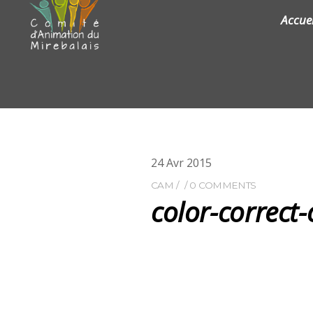
Accuei
24
Avr
2015
CAM
0 COMMENTS
color-correct-