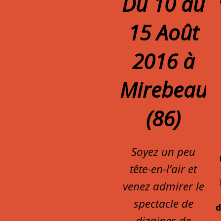
Du 10 au
15 Août
2016 à
Mirebeau
(86)
Soyez un peu
tête-en-l’air et
venez admirer le
spectacle de
d
dizaines de