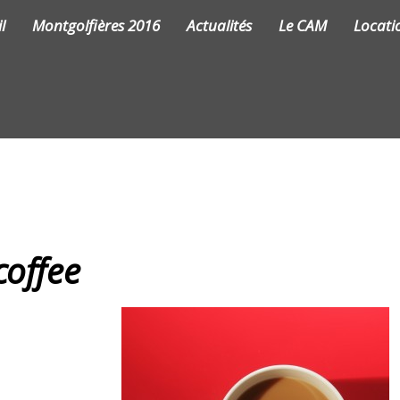
l
Montgolfières 2016
Actualités
Le CAM
Locati
coffee