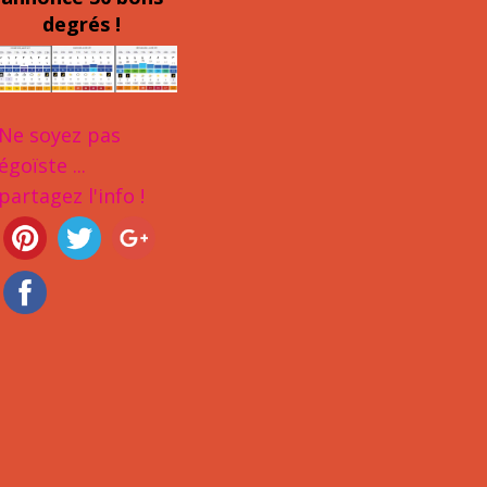
degrés !
Ne soyez pas
égoïste ...
partagez l'info !