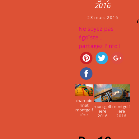
2016
23 mars 2016
Ne soyez pas
égoïste ...
partagez l'info !
champio
nnat
montgolf
montgolf
montgolf
iere
iere
ière
2016
2016