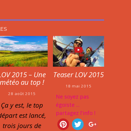
LES
Teaser LOV 2015
LOV 2015 – Une
météo au top !
18 mai 2015
28 août 2015
Ne soyez pas
Ça y est, le top
égoïste ...
partagez l'info !
départ est lancé,
trois jours de