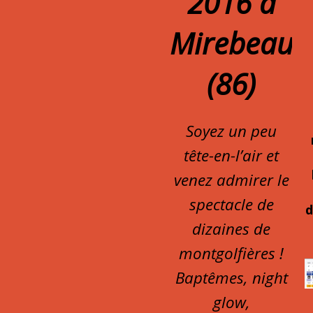
2016 à
Mirebeau
(86)
Soyez un peu
tête-en-l’air et
venez admirer le
spectacle de
d
dizaines de
montgolfières !
Baptêmes, night
glow,