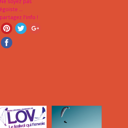
Ne soyez pas
égoïste ...
partagez l'info !