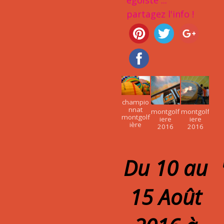
égoïste ...
partagez l'info !
champio
nnat
montgolf
montgolf
montgolf
iere
iere
ière
2016
2016
Du 10 au
15 Août