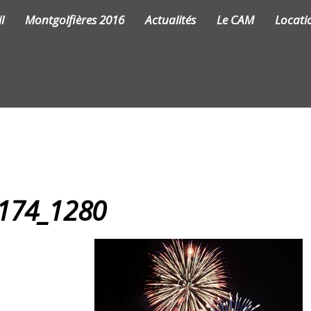
l
Montgolfières 2016
Actualités
Le CAM
Locati
9174_1280