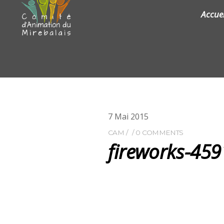
Accuei
7
Mai
2015
CAM
0 COMMENTS
fireworks-45