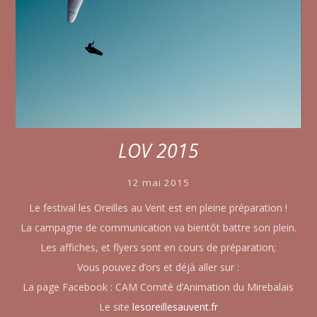
LOV 2015
12 mai 2015
Le festival les Oreilles au Vent est en pleine préparation !
La campagne de communication va bientôt battre son plein.
Les affiches, et flyers sont en cours de préparation;
Vous pouvez d’ors et déjà aller sur :
La page Facebook : CAM Comité d’Animation du Mirebalais
Le site
lesoreillesauvent.fr