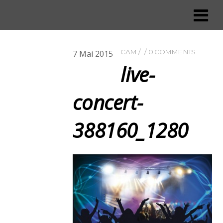
CAM
0 COMMENTS
7
Mai
2015
live-
concert-
388160_1280