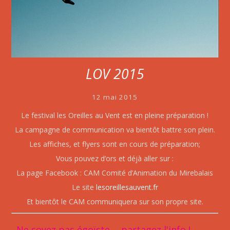
LOV 2015
12 mai 2015
Le festival les Oreilles au Vent est en pleine préparation !
La campagne de communication va bientôt battre son plein.
Les affiches, et flyers sont en cours de préparation;
Vous pouvez d’ors et déjà aller sur :
La page Facebook : CAM Comité d’Animation du Mirebalais
Le site
lesoreillesauvent.fr
Et bientôt le CAM communiquera sur son propre site.
Ne soyez pas égoïste ... partagez l'info !