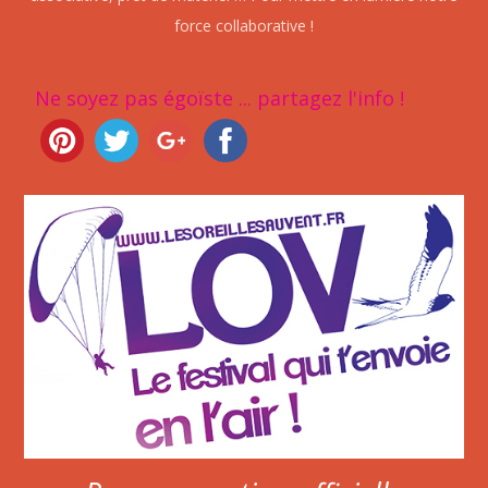
force collaborative !
Ne soyez pas égoïste ... partagez l'info !