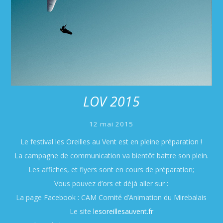
LOV 2015
12 mai 2015
Le festival les Oreilles au Vent est en pleine préparation !
La campagne de communication va bientôt battre son plein.
Les affiches, et flyers sont en cours de préparation;
Vous pouvez d’ors et déjà aller sur :
La page Facebook : CAM Comité d’Animation du Mirebalais
Le site
lesoreillesauvent.fr