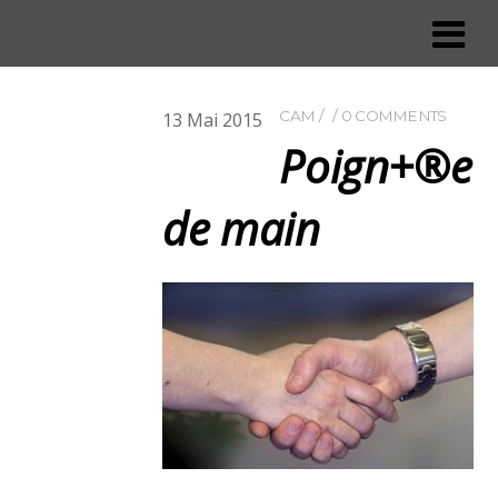
CAM
0 COMMENTS
13
Mai
2015
Poign+®e
de main