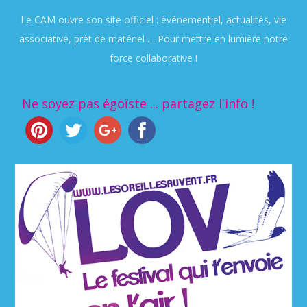
Le CAM ouvre son site officiel : événementiel, actualités, vie
associative, prêt de matériel … Pour mettre en lumière notre
force collaborative !
Ne soyez pas égoïste ... partagez l'info !