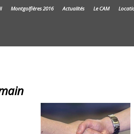
l
Montgolfières 2016
Actualités
Le CAM
Locati
 main