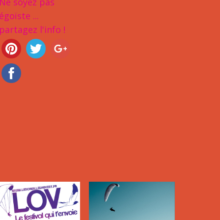
Ne soyez pas
égoïste ...
partagez l'info !