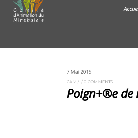
Accuei
7
Mai
2015
CAM
0 COMMENTS
Poign+®e de