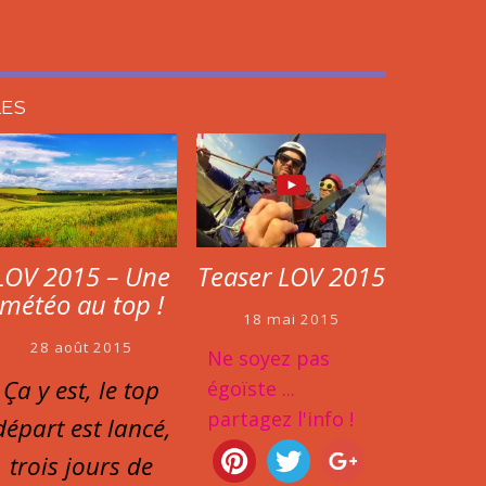
LES
Teaser LOV 2015
LOV 2015 – Une
météo au top !
18 mai 2015
28 août 2015
Ne soyez pas
Ça y est, le top
égoïste ...
partagez l'info !
départ est lancé,
trois jours de