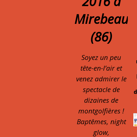
2016 à
Mirebeau
(86)
Soyez un peu
tête-en-l’air et
venez admirer le
spectacle de
d
dizaines de
montgolfières !
Baptêmes, night
glow,