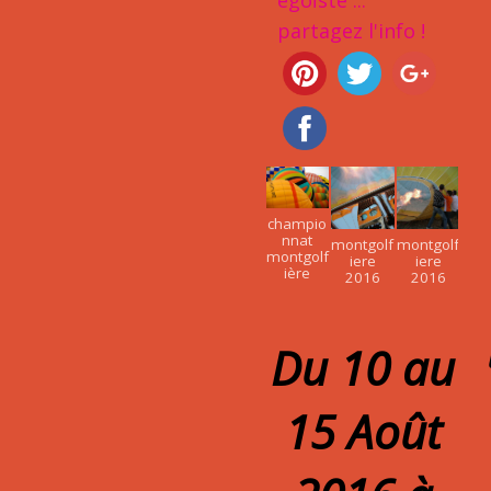
égoïste ...
partagez l'info !
champio
nnat
montgolf
montgolf
montgolf
iere
iere
ière
2016
2016
Du 10 au
15 Août