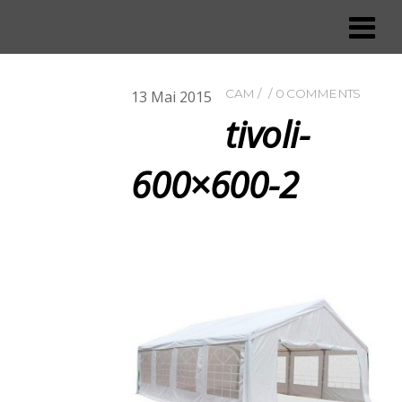
CAM
0 COMMENTS
13
Mai
2015
tivoli-
600×600-2