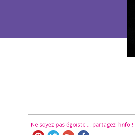
Ne soyez pas égoïste ... partagez l'info !