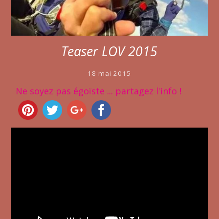
Teaser LOV 2015
18 mai 2015
Ne soyez pas égoïste ... partagez l'info !