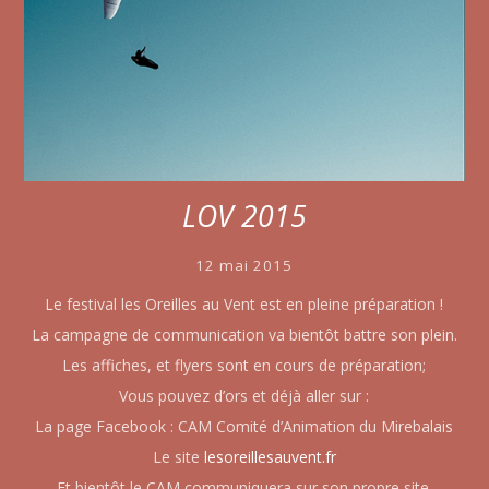
LOV 2015
12 mai 2015
Le festival les Oreilles au Vent est en pleine préparation !
La campagne de communication va bientôt battre son plein.
Les affiches, et flyers sont en cours de préparation;
Vous pouvez d’ors et déjà aller sur :
La page Facebook : CAM Comité d’Animation du Mirebalais
Le site
lesoreillesauvent.fr
Et bientôt le CAM communiquera sur son propre site.