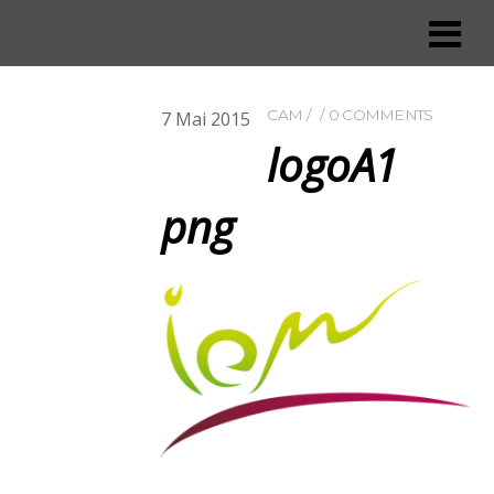
CAM
0 COMMENTS
7
Mai
2015
logoA1
png