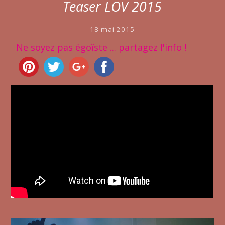
Teaser LOV 2015
18 mai 2015
Ne soyez pas égoïste ... partagez l'info !