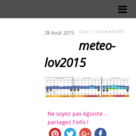
CAM
0 COMMENTS
28
Août
2015
meteo-
lov2015
Ne soyez pas égoïste ...
partagez l'info !