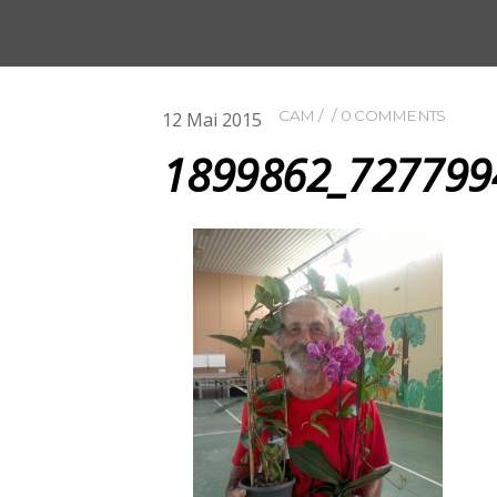
CAM
0 COMMENTS
12
Mai
2015
1899862_727799