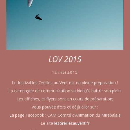
LOV 2015
12 mai 2015
Le festival les Oreilles au Vent est en pleine préparation !
La campagne de communication va bientôt battre son plein.
Les affiches, et flyers sont en cours de préparation;
Vous pouvez d’ors et déjà aller sur :
La page Facebook : CAM Comité d’Animation du Mirebalais
Le site
lesoreillesauvent.fr