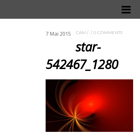
CAM
0 COMMENTS
7
Mai
2015
star-
542467_1280