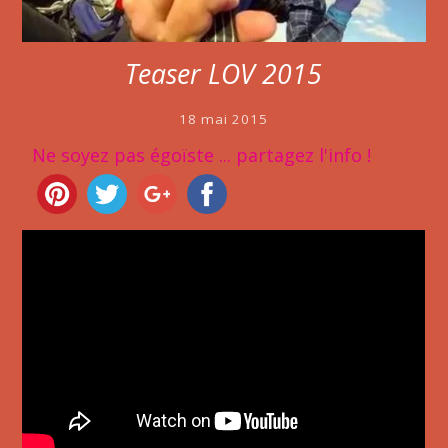
Teaser LOV 2015
18 mai 2015
Ne soyez pas égoïste ... partagez l'info !