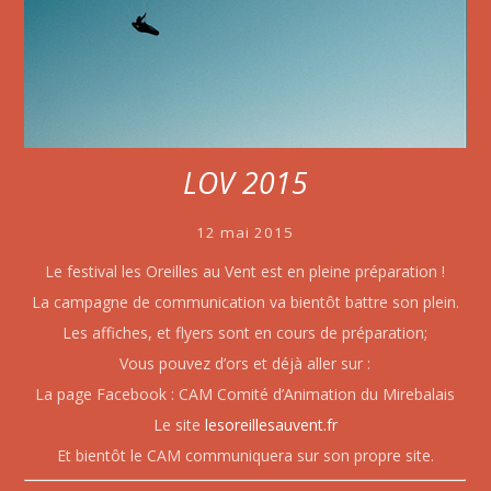
LOV 2015
12 mai 2015
Le festival les Oreilles au Vent est en pleine préparation !
La campagne de communication va bientôt battre son plein.
Les affiches, et flyers sont en cours de préparation;
Vous pouvez d’ors et déjà aller sur :
La page Facebook : CAM Comité d’Animation du Mirebalais
Le site
lesoreillesauvent.fr
Et bientôt le CAM communiquera sur son propre site.