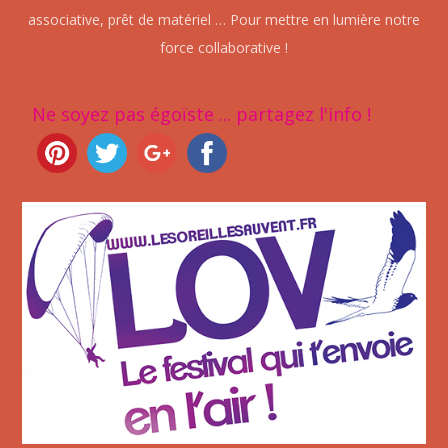
associative, prêt de matériel … Pour mettre en lumière notre
force collaborative !
Ne soyez pas égoïste ... partagez l'info !