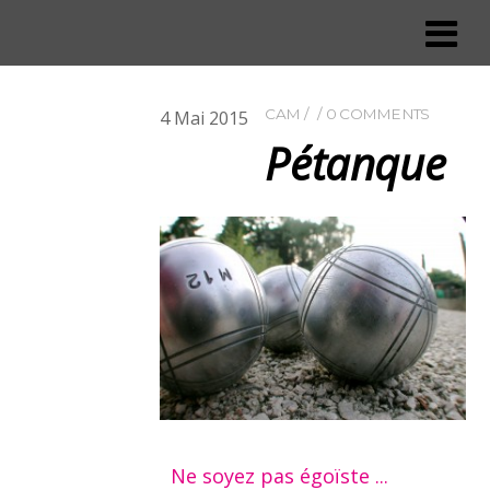
CAM
0 COMMENTS
4
Mai
2015
Pétanque
Ne soyez pas égoïste ...